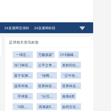
24直播网亚洲杯
24直播网欧联
足球相关资讯标签
一球定乾
万籁俱寂”
U15巅峰遴
坤：葡阿再
选：决战世
冷门神话恐
遇
公平之争终
界杯之路训
奖杯归位无
成绝响
有定论
练营
愧于心
基于实测的
“绿网心
“正午玫瑰
世界杯高温
枢：2026
碗
球场喷雾降
温哥华海岸
世界杯赛场
世界杯应急
世界杯史上
温系统：作
球场：潮汐
的生态智能
方案火速启
最年长进球
用半径与降
与风共舞
手球新
脉动系统”
“分贝干
动
南美6席
者（40岁
温效能边界
规“自然位
扰：
零9天）庆
置”难以界
10队厮
研究
高海拔538
Lumen
祝时假牙意
如何左右球