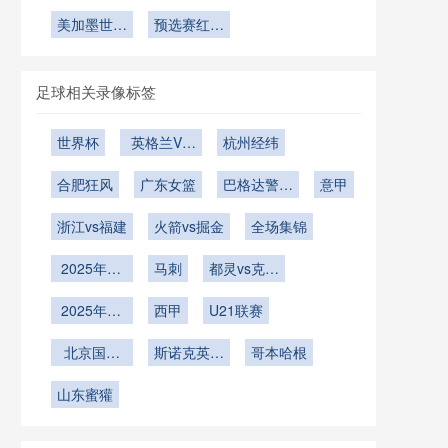
Field声场
定：世界杯
杀：世预赛
米：足球飞
员体能分
外飞出
强度对
赛场同一动
的生存炼狱
美加墨世界
行轨迹的空
预选赛红黄
配？**
2026世界
作竟现三种
杯附加赛：
气动力学偏
牌累积对正
杯客场球队
种子席位与
判罚
转与修正机
赛阵容的连
界外球执行
主场红利的
锁影响：
制研究
足球相关录像标签
效率的实证
博弈分析
2026世界
分析”
杯前瞻
世界杯
英格兰VS
杭州经纬
加纳英格兰
合肥狂风
VS加纳直
广东女篮
巴格达警察
意甲
播
vs吉达国民
浙江vs福建
火箭vs掘金
全场集锦
2025年12
马刺
都灵vs克雷
月15日
莫内塞
2025年12
西甲
U21联赛
月12日
北京国安
斯诺克英锦
哥本哈根
U21
赛第1轮
山东蜜獾