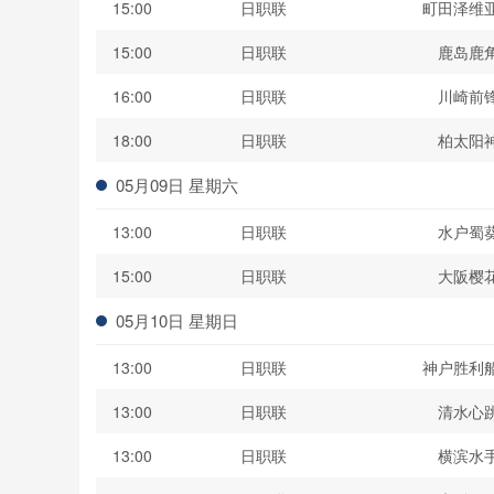
15:00
日职联
町田泽维
15:00
日职联
鹿岛鹿
16:00
日职联
川崎前
18:00
日职联
柏太阳
05月09日 星期六
13:00
日职联
水户蜀
15:00
日职联
大阪樱
05月10日 星期日
13:00
日职联
神户胜利
13:00
日职联
清水心
13:00
日职联
横滨水