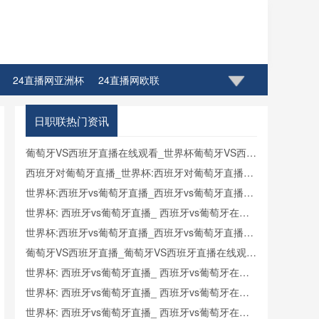
24直播网亚洲杯
24直播网欧联
日职联热门资讯
葡萄牙VS西班牙直播在线观看_世界杯葡萄牙VS西班
牙直播_葡萄牙VS西班牙比赛观看直达入口
西班牙对葡萄牙直播_世界杯:西班牙对葡萄牙直播免
费观看直播_世界杯西班牙对葡萄牙直播在线观看高
世界杯:西班牙vs葡萄牙直播_西班牙vs葡萄牙直播免
清无插件
费观看_世界杯今日西班牙vs葡萄牙直播在线观看高
世界杯: 西班牙vs葡萄牙直播_ 西班牙vs葡萄牙在线
清视频直播
直播_ 西班牙vs葡萄牙CCTV5直播入口-24直播网
世界杯:西班牙vs葡萄牙直播_西班牙vs葡萄牙直播免
费观看_世界杯今日西班牙vs葡萄牙直播在线观看高
葡萄牙VS西班牙直播_葡萄牙VS西班牙直播在线观看
清视频直播
_葡萄牙VS西班牙实时全场直播入口
世界杯: 西班牙vs葡萄牙直播_ 西班牙vs葡萄牙在线
直播_ 西班牙vs葡萄牙CCTV5直播入口-24直播网
世界杯: 西班牙vs葡萄牙直播_ 西班牙vs葡萄牙在线
直播_ 西班牙vs葡萄牙CCTV5直播入口-24直播网
世界杯: 西班牙vs葡萄牙直播_ 西班牙vs葡萄牙在线