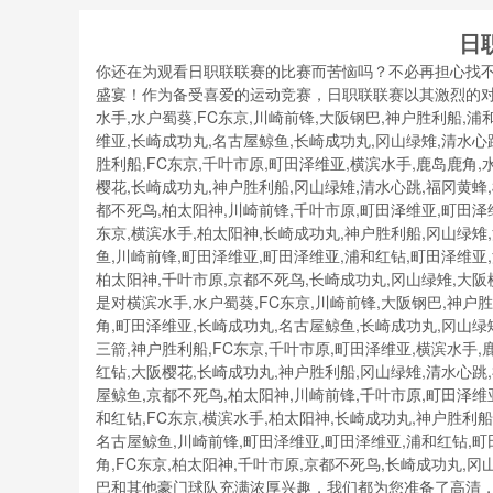
日
你还在为观看日职联联赛的比赛而苦恼吗？不必再担心找
盛宴！作为备受喜爱的运动竞赛，日职联联赛以其激烈的
水手,水户蜀葵,FC东京,川崎前锋,大阪钢巴,神户胜利船,浦
维亚,长崎成功丸,名古屋鲸鱼,长崎成功丸,冈山绿雉,清水心
胜利船,FC东京,千叶市原,町田泽维亚,横滨水手,鹿岛鹿角,
樱花,长崎成功丸,神户胜利船,冈山绿雉,清水心跳,福冈黄蜂,
都不死鸟,柏太阳神,川崎前锋,千叶市原,町田泽维亚,町田泽
东京,横滨水手,柏太阳神,长崎成功丸,神户胜利船,冈山绿雉
鱼,川崎前锋,町田泽维亚,町田泽维亚,浦和红钻,町田泽维亚,
柏太阳神,千叶市原,京都不死鸟,长崎成功丸,冈山绿雉,大阪
是对横滨水手,水户蜀葵,FC东京,川崎前锋,大阪钢巴,神户
角,町田泽维亚,长崎成功丸,名古屋鲸鱼,长崎成功丸,冈山绿
三箭,神户胜利船,FC东京,千叶市原,町田泽维亚,横滨水手,
红钻,大阪樱花,长崎成功丸,神户胜利船,冈山绿雉,清水心跳,
屋鲸鱼,京都不死鸟,柏太阳神,川崎前锋,千叶市原,町田泽维
和红钻,FC东京,横滨水手,柏太阳神,长崎成功丸,神户胜利船
名古屋鲸鱼,川崎前锋,町田泽维亚,町田泽维亚,浦和红钻,町
角,FC东京,柏太阳神,千叶市原,京都不死鸟,长崎成功丸,冈
巴和其他豪门球队充满浓厚兴趣，我们都为您准备了高清