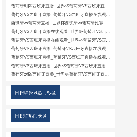
直播_ 西班牙vs葡萄牙CCTV5直播入口-24直播网
葡萄牙对阵西班牙直播_世界杯葡萄牙VS西班牙直播
_西班牙对葡萄牙比赛直播在线无插件观看
葡萄牙VS西班牙直播_葡萄牙VS西班牙直播在线观看
_葡萄牙VS西班牙实时全场直播入口
西班牙vs葡萄牙直播_世界杯西班牙vs葡萄牙比赛直
播高清入口_西班牙vs葡萄牙预测分析直播
葡萄牙VS西班牙直播在线观看_世界杯葡萄牙VS西班
牙直播_葡萄牙VS西班牙比赛观看直达入口
葡萄牙VS西班牙直播在线观看_世界杯葡萄牙VS西班
牙直播_葡萄牙VS西班牙比赛观看直达入口
葡萄牙VS西班牙直播_葡萄牙VS西班牙直播在线观看
_葡萄牙VS西班牙实时全场直播入口
葡萄牙VS西班牙直播_葡萄牙VS西班牙直播在线观看
_葡萄牙VS西班牙实时全场直播入口
葡萄牙VS西班牙直播_世界杯葡萄牙VS西班牙直播_
葡萄牙VS西班牙在线高清直播
葡萄牙对阵西班牙直播_世界杯葡萄牙VS西班牙直播
_西班牙对葡萄牙比赛直播在线无插件观看
日职联资讯热门标签
日职联热门录像