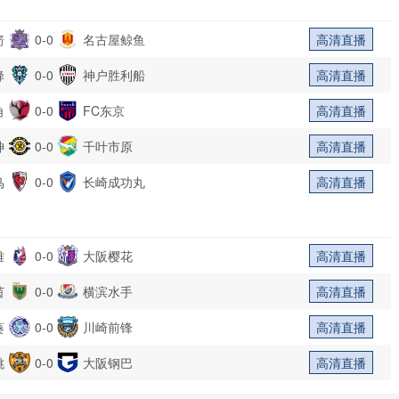
箭
0-0
名古屋鲸鱼
高清直播
蜂
0-0
神户胜利船
高清直播
角
0-0
FC东京
高清直播
神
0-0
千叶市原
高清直播
鸟
0-0
长崎成功丸
高清直播
雉
0-0
大阪樱花
高清直播
茵
0-0
横滨水手
高清直播
葵
0-0
川崎前锋
高清直播
跳
0-0
大阪钢巴
高清直播