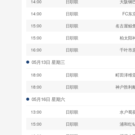
14:00
日职联
大阪钢
14:00
日职联
FC东
15:00
日职联
名古屋鲸
15:00
日职联
柏太阳
16:00
日职联
千叶市
05月13日 星期三
18:00
日职联
町田泽维
18:00
日职联
神户胜利
05月16日 星期六
13:00
日职联
水户蜀
15:00
日职联
浦和红