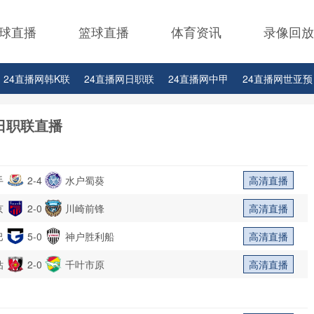
球直播
篮球直播
体育资讯
录像回放
24直播网韩K联
24直播网日职联
24直播网中甲
24直播网世亚预
24直播网西甲
24直播网德甲
24直播网欧冠
24直播网中超
日职联直播
手
2-4
水户蜀葵
高清直播
京
2-0
川崎前锋
高清直播
巴
5-0
神户胜利船
高清直播
钻
2-0
千叶市原
高清直播