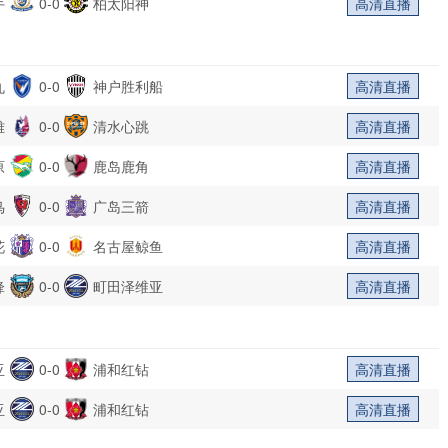
手
0-0
柏太阳神
高清直播
丸
0-0
神户胜利船
高清直播
雉
0-0
清水心跳
高清直播
原
0-0
鹿岛鹿角
高清直播
鸟
0-0
广岛三箭
高清直播
花
0-0
名古屋鲸鱼
高清直播
锋
0-0
町田泽维亚
高清直播
亚
0-0
浦和红钻
高清直播
亚
0-0
浦和红钻
高清直播