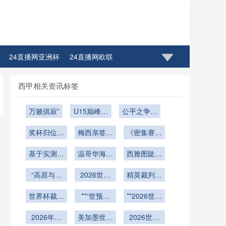
24直播网亚洲杯
24直播网欧联
西甲相关资讯标签
万籁俱寂”
U15巅峰遴
公平之争终
选：决战世
有定论
奖杯归位无
界杯之路训
梅西亲签世
《密集赛程
愧于心
界杯决赛球
练营
周期中北美
基于实测的
衣创纪录：
温哥华海岸
世界杯裁判
西雅图陡坡
世界杯高温
球场：潮汐
阿根廷10
梯队储备的
看台：世界
球场喷雾降
“高原与平
号传奇再登
2026世预
与风共舞
疲劳累积特
杯赛事摄像
精英裁判体
温系统：作
原交替赛程
赛南美区：
巅峰
征与系统性
平台结构安
能储备的极
用半径与降
下的竞技适
世界杯裁判
18轮“魔鬼
**“世预赛
损耗分析》
全风险审查
**2026世界
限阈值：
温效能边界
应周期研究
走神漏判？
马拉松”如
出线后：
2026世界
杯暗线博
紧急从社区
2026年世
——基于
研究
何榨干老将
美加墨世界
17天极限
弈：美加墨
杯104场赛
2026世界