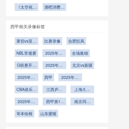
联赛调人救
界杯三国联
2026年世
最后一丝余
体能冲刺方
杯附加赛：
制下的疲劳
边境通关效
杯扩军48
界杯的实证
办签证政策
《太空祝福
场
种子席位与
酒吧消费或
案”**
力
累积与职业
队：小组赛
率
对参赛球队
空降“超级
分析”
主场红利的
飙升3倍》
损伤风险演
积分格局的
后勤行政的
碗”？NASA
博弈分析
帕累托前沿
化
宇航员能否
隐形压力
预测
西甲相关录像标签
从轨道送惊
喜》
莱切vs亚特
比赛录像
合肥狂风
兰大
NBL常规赛
2025年12
全场集锦
月20日
G联赛开季
2025年12
北京vs新疆
赛
月15日
2025年12
西甲
2025年12
月12日
月5日
CBA俱乐部
江西庐山
上海久事
杯南宁赛区
U21
U19vs福建
2025年12
西甲第14
南京同曦
浔兴U19
月1日
轮
U19
哥本哈根
山东蜜獾