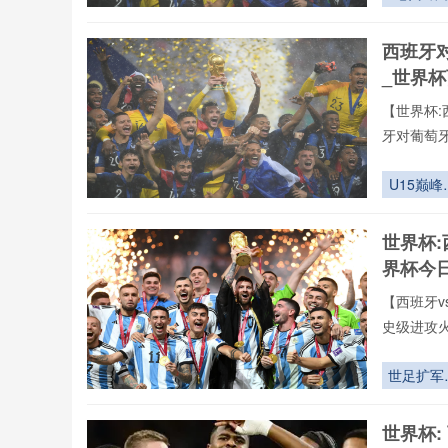
西班牙
_世界
【世界杯:
牙对葡萄
U15巅峰
选：决战
界杯之路
世界杯:
练营
界杯今
【西班牙v
史级进攻
世足扩军
争议：强
分化加
世界杯: