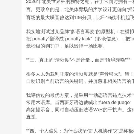
2026年北美世界杯的独特之处，在于它同时拥有
言。更致命的是，北美体育场的声学设计更偏向“摇滚
育场的最大噪音曾达到136分贝，比F-16战斗机起
我实地测试过某品牌“多语言耳麦”的原型机：在模
把“penalty”翻译成“penalty kick”（多余信息），把“
毫秒级的判罚中，足以毁掉一场比赛。
**三、真正的“清晰度”不是音量，而是“语境降噪”**
很多人以为裁判耳麦的清晰度就是“声音够大”。错！
自动识别当前语言的关键词，并屏蔽非相关语言的
我评估过的最优方案，是采用**“动态语言锚点技术
常用术语库。当西班牙语边裁喊出“fuera de jueg
高频提示音，同时自动压低法语VAR的干扰声。这种
直觉。
**四、个人偏见：为什么我坚信“人机协作”才是终极