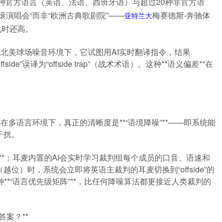
三种官方语言（英语、法语、西班牙语）与超过20种非官方语
演唱会”而非“欧洲古典歌剧院”——
梅赛德斯-奔驰体
亚特兰大
飞时还高。
拟北美球场噪音环境下，它试图用AI实时翻译指令，结果
offside”误译为“offside trap”（战术术语）。这种**语义偏差**在
在多语言环境下，真正的清晰度是**“语境降噪”**——即系统能
干扰。
”**：耳麦内置的AI会实时学习裁判组每个成员的口音、语速和
o”（越位）时，系统会立即将英语主裁判的耳麦切换到“offside”的
**“语言优先级矩阵”**，比任何降噪算法都更接近人类裁判的
答案？**