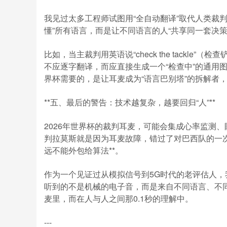
我见过太多工程师试图用“全自动翻译”取代人类裁判
懂”所有语言，而是让不同语言的人“共享同一套决策逻
比如，当主裁判用英语说“check the tackle”（
不应逐字翻译，而应直接生成一个“检查中”的通用图
界杯需要的，是让耳麦成为“语言巴别塔”的拆解者
**五、最后的警告：技术越复杂，越要回归“人”**
2026年世界杯的裁判耳麦，可能会集成心率监测、
判拉莫斯就是因为耳麦故障，错过了对巴西队的一次
远不能外包给算法**。
作为一个见证过从模拟信号到5G时代的老评估人，
听到的不是机械的电子音，而是来自不同语言、不同
麦里，而在人与人之间那0.1秒的理解中。
---