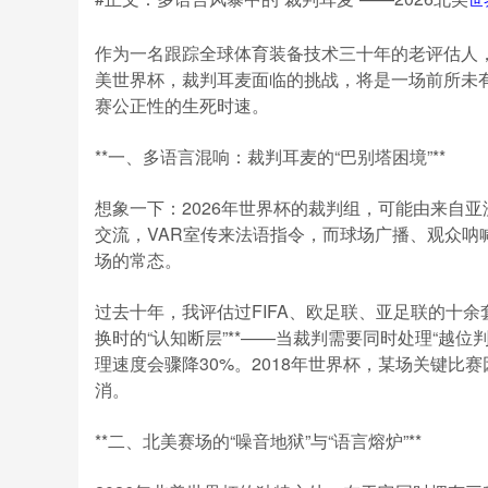
作为一名跟踪全球体育装备技术三十年的老评估人，
美世界杯，裁判耳麦面临的挑战，将是一场前所未有
赛公正性的生死时速。
**一、多语言混响：裁判耳麦的“巴别塔困境”**
想象一下：2026年世界杯的裁判组，可能由来自
交流，VAR室传来法语指令，而球场广播、观众呐
场的常态。
过去十年，我评估过FIFA、欧足联、亚足联的十
换时的“认知断层”**——当裁判需要同时处理“越位
理速度会骤降30%。2018年世界杯，某场关键比
消。
**二、北美赛场的“噪音地狱”与“语言熔炉”**