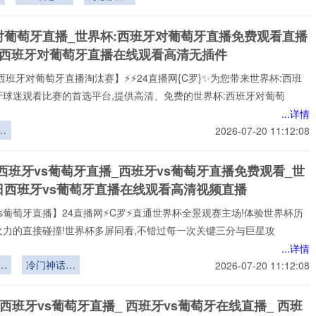
坤：葡阿再
遇
对葡萄牙直播_世界杯:西班牙对葡萄牙直播免费观看直播
杯西班牙对葡萄牙直播在线观看高清无插件
西班牙对葡萄牙直播淘汰赛】⚡⚡24直播网{C罗}✨为您带来世界杯:西班
牙球迷观看比赛的首选平台,提供高清、免费的世界杯:西班牙对葡萄
...详情
遴
2026-07-20 11:12:08
世
训
西班牙vs葡萄牙直播_西班牙vs葡萄牙直播免费观看_世
日西班牙vs葡萄牙直播在线观看高清视频直播
s葡萄牙直播】24直播网⚡️C罗⚡️直通世界杯全景观赛主场!体验世界杯历
火力的直接碰撞!世界杯多屏同看,不错过每一次关键三分与巨星攻
...详情
引
冷门神话恐
2026-07-20 11:12:08
弱
成绝响
深
 西班牙vs葡萄牙直播_ 西班牙vs葡萄牙在线直播_ 西班