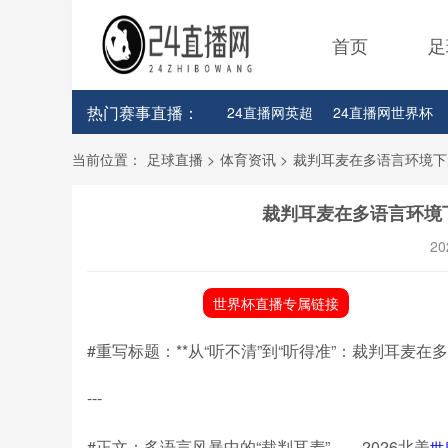
首页
足
热门赛事直播：
24直播网英超
24直播网世界杯
24直播网意甲
24直播网法甲
当前位置：
足球直播
>
体育资讯
>
裁判耳麦在多语言环境下
裁判耳麦在多语言环境
20
世界杯直播专属链接
#重写标题：**从“听不清”到“听得准”：裁判耳麦在
---
#正文：多语言风暴中的“裁判耳麦”——2026北美
世