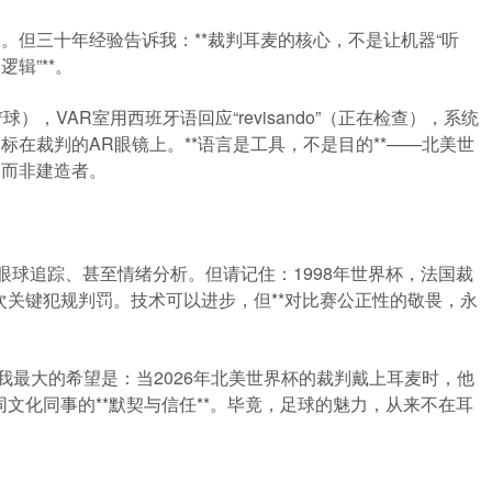
。但三十年经验告诉我：**裁判耳麦的核心，不是让机器“听
辑”**。
检查铲球），VAR室用西班牙语回应“revisando”（正在检查），系统
标在裁判的AR眼镜上。**语言是工具，不是目的**——北美世
，而非建造者。
眼球追踪、甚至情绪分析。但请记住：1998年世界杯，法国裁
关键犯规判罚。技术可以进步，但**对比赛公正性的敬畏，永
我最大的希望是：当2026年北美世界杯的裁判戴上耳麦时，他
文化同事的**默契与信任**。毕竟，足球的魅力，从来不在耳