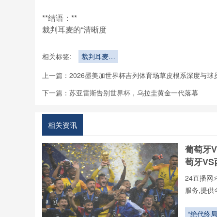
**结语：**
裁判耳麦的“清晰度
相关标签:
裁判耳麦在
多语言环境
上一篇：
2026墨美加世界杯吉列体育场草皮根系深度与球
下的指令清
晰度：北美
下一篇：
苏亚雷斯告别世界杯，乌拉圭黄金一代落幕
世界杯前瞻
相关资讯
葡萄牙
萄牙V
24直播网
服务,提供
“绝代终