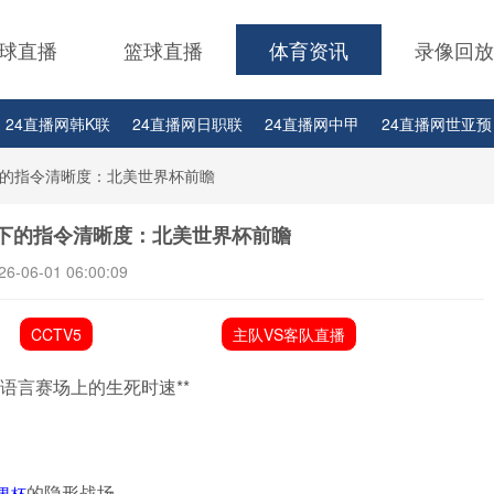
球直播
篮球直播
体育资讯
录像回放
24直播网韩K联
24直播网日职联
24直播网中甲
24直播网世亚预
24直播网西甲
24直播网德甲
24直播网欧冠
24直播网中超
的指令清晰度：北美世界杯前瞻
下的指令清晰度：北美世界杯前瞻
26-06-01 06:00:09
CCTV5
主队VS客队直播
多语言赛场上的生死时速**
的隐形战场
界杯