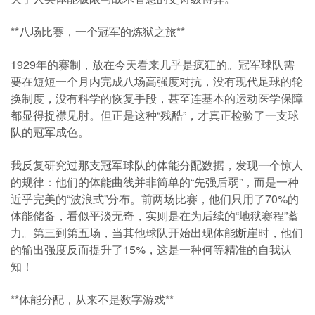
**八场比赛，一个冠军的炼狱之旅**
1929年的赛制，放在今天看来几乎是疯狂的。冠军球队需
要在短短一个月内完成八场高强度对抗，没有现代足球的轮
换制度，没有科学的恢复手段，甚至连基本的运动医学保障
都显得捉襟见肘。但正是这种“残酷”，才真正检验了一支球
队的冠军成色。
我反复研究过那支冠军球队的体能分配数据，发现一个惊人
的规律：他们的体能曲线并非简单的“先强后弱”，而是一种
近乎完美的“波浪式”分布。前两场比赛，他们只用了70%的
体能储备，看似平淡无奇，实则是在为后续的“地狱赛程”蓄
力。第三到第五场，当其他球队开始出现体能断崖时，他们
的输出强度反而提升了15%，这是一种何等精准的自我认
知！
**体能分配，从来不是数字游戏**