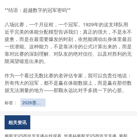
**结语：超越数字的冠军密码**
八场比赛，一个月征程，一个冠军。1929年的这支球队用
近乎完美的体能分配模型告诉我们：真正的强大，不是永不
疲惫，而是在最需要爆发的时刻，依然能调动出身体里最后
一丝潜能。这种能力，不是靠冰冷的公式计算出来的，而是
靠对比赛的深刻理解、对队友的绝对信任、以及对胜利的无
限渴望锻造出来的。
作为一个看过无数比赛的老评估专家，我可以负责任地说：
所有伟大的冠军，都不是赢在体能数据上，而是赢在那些数
据无法测量的地方——那颗永远比对手多跳一下的心脏。
标签：
2026墨美
加世界杯吉
列体育场草
皮根系深度
相关资讯
与球员滑倒
率的关系
葡萄牙VS西班牙直播在线观看_世界杯葡萄牙VS西班牙直播_葡萄牙