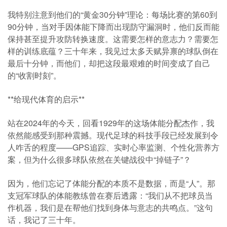
我特别注意到他们的“黄金30分钟”理论：每场比赛的第60到
90分钟，当对手因体能下降而出现防守漏洞时，他们反而能
保持甚至提升攻防转换速度。这需要怎样的意志力？需要怎
样的训练底蕴？三十年来，我见过太多天赋异禀的球队倒在
最后十分钟，而他们，却把这段最艰难的时间变成了自己
的“收割时刻”。
**给现代体育的启示**
站在2024年的今天，回看1929年的这场体能分配杰作，我
依然能感受到那种震撼。现代足球的科技手段已经发展到令
人咋舌的程度——GPS追踪、实时心率监测、个性化营养方
案，但为什么很多球队依然在关键战役中“掉链子”？
因为，他们忘记了体能分配的本质不是数据，而是“人”。那
支冠军球队的体能教练曾在赛后透露：“我们从不把球员当
作机器，我们是在帮他们找到身体与意志的共鸣点。”这句
话，我记了三十年。