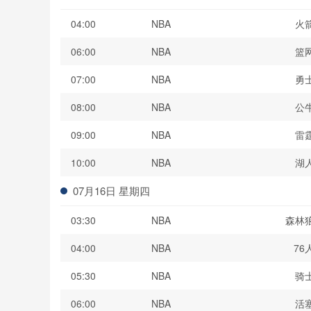
04:00
NBA
火
06:00
NBA
篮
07:00
NBA
勇
08:00
NBA
公
09:00
NBA
雷
10:00
NBA
湖
07月16日 星期四
03:30
NBA
森林
04:00
NBA
76
05:30
NBA
骑
06:00
NBA
活