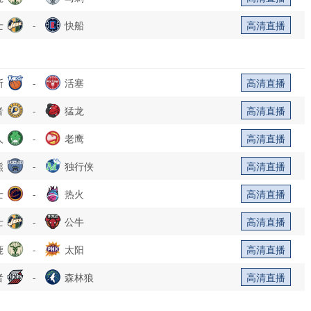
士
-
快船
高清直播
斯
-
活塞
高清直播
者
-
猛龙
高清直播
人
-
老鹰
高清直播
熊
-
独行侠
高清直播
士
-
热火
高清直播
士
-
公牛
高清直播
鹿
-
太阳
高清直播
者
-
森林狼
高清直播