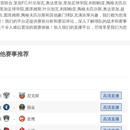
雷联合,里加FC,叶尔加瓦,奥达里加,里加足球学院,利耶帕亚,陶格夫匹尔
纳,里加足球学院,图库姆斯,叶尔加瓦,利耶帕亚,陶格夫匹尔斯,奥达里加,超
联合,图库姆斯,陶格夫匹尔斯和其他豪门球队充满浓厚兴趣，我们都为您准
间！我们的平台还提供赛前分析和赛后评论，深入了解球队的战术和赛事
这个令人难以置信的观赛体验！加入我们的直播平台，尽情享受我们为您
他赛事推荐
刺
-
尼克斯
高清直播
狼
-
掘金
高清直播
网
-
老鹰
高清直播