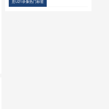
意U21录像热门标签