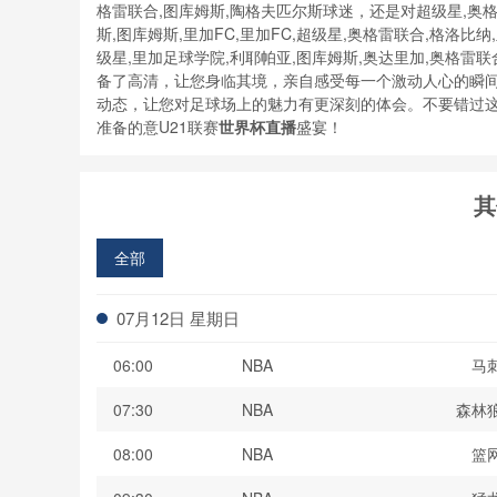
格雷联合,图库姆斯,陶格夫匹尔斯球迷，还是对超级星,奥格
斯,图库姆斯,里加FC,里加FC,超级星,奥格雷联合,格洛比
级星,里加足球学院,利耶帕亚,图库姆斯,奥达里加,奥格雷
备了高清，让您身临其境，亲自感受每一个激动人心的瞬
动态，让您对足球场上的魅力有更深刻的体会。不要错过
准备的意U21联赛
世界杯直播
盛宴！
其
全部
07月12日 星期日
06:00
NBA
马
07:30
NBA
森林
08:00
NBA
篮