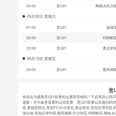
00:00
意U21
陶格夫匹尔
05月30日 星期六
01:00
意U21
超级
20:00
意U21
利耶帕
22:00
意U21
奥达里
06月12日 星期五
23:00
意U21
图库姆
意
你还在为观看意U21联赛的比赛而苦恼吗？不必再担心找
盛宴！作为备受喜爱的运动竞赛，意U21联赛以其激烈的
星,奥格雷联合,里加FC,叶尔加瓦,奥达里加,里加足球学院,
洛比纳,里加足球学院,图库姆斯,叶尔加瓦,利耶帕亚,陶格夫