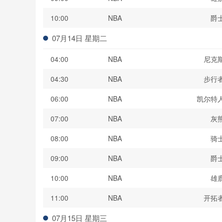
10:00
NBA
爵
07月14日 星期二
04:00
NBA
尼克
04:30
NBA
步行
06:00
NBA
凯尔特
07:00
NBA
灰
08:00
NBA
骑
09:00
NBA
爵
10:00
NBA
雄
11:00
NBA
开拓
07月15日 星期三