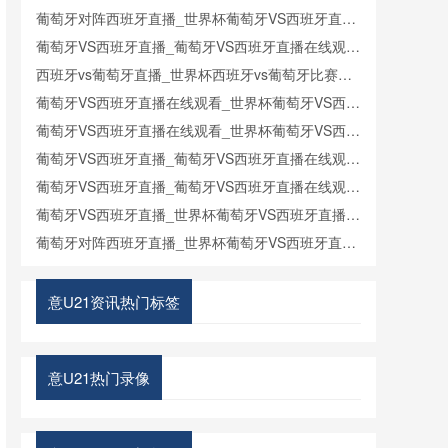
直播_ 西班牙vs葡萄牙CCTV5直播入口-24直播网
葡萄牙对阵西班牙直播_世界杯葡萄牙VS西班牙直播
_西班牙对葡萄牙比赛直播在线无插件观看
葡萄牙VS西班牙直播_葡萄牙VS西班牙直播在线观看
_葡萄牙VS西班牙实时全场直播入口
西班牙vs葡萄牙直播_世界杯西班牙vs葡萄牙比赛直
播高清入口_西班牙vs葡萄牙预测分析直播
葡萄牙VS西班牙直播在线观看_世界杯葡萄牙VS西班
牙直播_葡萄牙VS西班牙比赛观看直达入口
葡萄牙VS西班牙直播在线观看_世界杯葡萄牙VS西班
牙直播_葡萄牙VS西班牙比赛观看直达入口
葡萄牙VS西班牙直播_葡萄牙VS西班牙直播在线观看
_葡萄牙VS西班牙实时全场直播入口
葡萄牙VS西班牙直播_葡萄牙VS西班牙直播在线观看
_葡萄牙VS西班牙实时全场直播入口
葡萄牙VS西班牙直播_世界杯葡萄牙VS西班牙直播_
葡萄牙VS西班牙在线高清直播
葡萄牙对阵西班牙直播_世界杯葡萄牙VS西班牙直播
_西班牙对葡萄牙比赛直播在线无插件观看
意U21资讯热门标签
意U21热门录像