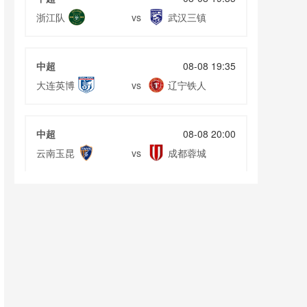
浙江队
武汉三镇
vs
中超
08-08 19:35
大连英博
辽宁铁人
vs
中超
08-08 20:00
云南玉昆
成都蓉城
vs
中甲
08-08 20:00
定南赣联
大连鲲城
vs
巴西甲
08-09 03:00
格雷米奥
圣保罗
vs