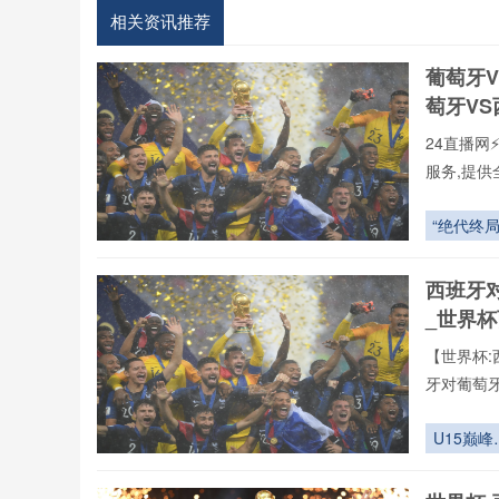
相关资讯推荐
葡萄牙
萄牙V
24直播网
服务,提供
“绝代终
西班牙
_世界
【世界杯:
牙对葡萄
U15巅峰
选：决战
界杯之路