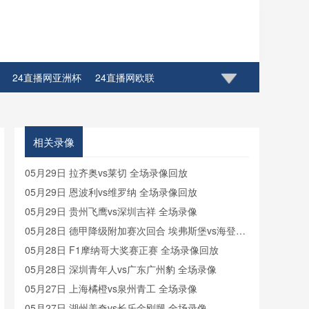
24直播网亚洲杯
24直播网欧联
相关录像
05月29日 拉齐奥vs莱切 全场录像回放
05月29日 恩波利vs维罗纳 全场录像回放
05月29日 贵州飞鹰vs深圳吉祥 全场录像
05月28日 德甲降级附加赛次回合 埃弗斯堡vs海登海
姆 全场录像回放
05月28日 F1摩纳哥大奖赛正赛 全场录像回放
05月28日 深圳青年人vs广东广州豹 全场录像
05月27日 上海橘橙vs泉州青工 全场录像
05月27日 湖州美奇vs长乐金刚腿 全场录像