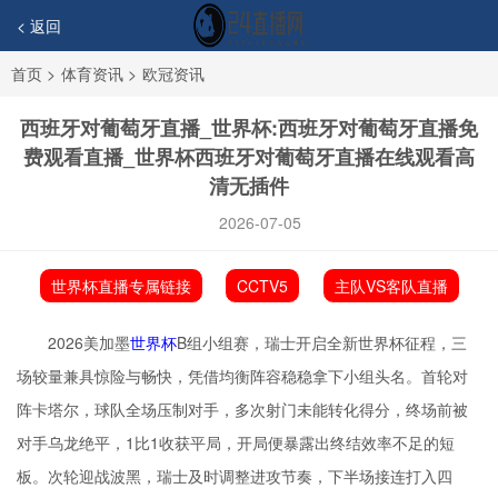
< 返回
首页
>
体育资讯
>
欧冠资讯
西班牙对葡萄牙直播_世界杯:西班牙对葡萄牙直播免
费观看直播_世界杯西班牙对葡萄牙直播在线观看高
清无插件
2026-07-05
世界杯直播专属链接
CCTV5
主队VS客队直播
2026美加墨
世界杯
B组小组赛，瑞士开启全新世界杯征程，三
场较量兼具惊险与畅快，凭借均衡阵容稳稳拿下小组头名。首轮对
阵卡塔尔，球队全场压制对手，多次射门未能转化得分，终场前被
对手乌龙绝平，1比1收获平局，开局便暴露出终结效率不足的短
板。次轮迎战波黑，瑞士及时调整进攻节奏，下半场接连打入四