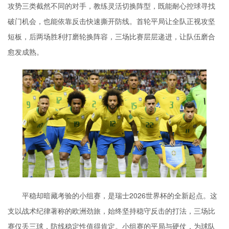
攻势三类截然不同的对手，教练灵活切换阵型，既能耐心控球寻找
破门机会，也能依靠反击快速撕开防线。首轮平局让全队正视攻坚
短板，后两场胜利打磨轮换阵容，三场比赛层层递进，让队伍磨合
愈发成熟。
平稳却暗藏考验的小组赛，是瑞士2026世界杯的全新起点。这
支以战术纪律著称的欧洲劲旅，始终坚持稳守反击的打法，三场比
赛仅丢三球，防线稳定性值得肯定。小组赛的平局与硬仗，为球队