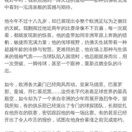
中看到一泓清泉般的震撼与期待。
他今年不过十八九岁，却已展现出令整个欧洲足坛为之侧目
的天赋。我翻阅过他近两年的比赛录像不下百遍，每一次观
看，都能发现新的惊喜。他的盘带如同非洲草原上奔跑的猎
豹，敏捷而充满力量；他的传球视野，仿佛天生就带着一种
超越年龄的冷静与智慧。更难得的是，他在场上那种与生俱
来的领袖气质——当球队陷入困境时，他总能挺身而出，用
一次突破、一脚传球，甚至一个眼神，重新点燃全队的斗
志。
如今，欧洲各大豪门已经闻风而动。皇家马德里、巴塞罗
那、曼城、拜仁慕尼黑……这些名字代表着足球世界的最高
殿堂，如今却为了一个来自非洲的少年而展开激烈争夺。据
我所知，有的俱乐部已经派出了专门的球探团队，长期驻扎
在他所在的联赛，密切跟踪他的每一场比赛。有的甚至已经
开出了令人咋舌的报价，试图在他身价暴涨之前完成签约。