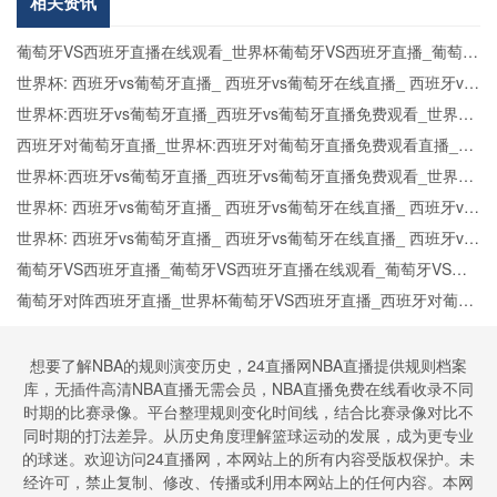
计：2026
相关资讯
年世界杯前
瞻
葡萄牙VS西班牙直播在线观看_世界杯葡萄牙VS西班牙直播_葡萄牙
VS西班牙比赛观看直达入口
世界杯: 西班牙vs葡萄牙直播_ 西班牙vs葡萄牙在线直播_ 西班牙vs
葡萄牙CCTV5直播入口-24直播网
世界杯:西班牙vs葡萄牙直播_西班牙vs葡萄牙直播免费观看_世界杯
今日西班牙vs葡萄牙直播在线观看高清视频直播
西班牙对葡萄牙直播_世界杯:西班牙对葡萄牙直播免费观看直播_世
界杯西班牙对葡萄牙直播在线观看高清无插件
世界杯:西班牙vs葡萄牙直播_西班牙vs葡萄牙直播免费观看_世界杯
今日西班牙vs葡萄牙直播在线观看高清视频直播
世界杯: 西班牙vs葡萄牙直播_ 西班牙vs葡萄牙在线直播_ 西班牙vs
葡萄牙CCTV5直播入口-24直播网
世界杯: 西班牙vs葡萄牙直播_ 西班牙vs葡萄牙在线直播_ 西班牙vs
葡萄牙CCTV5直播入口-24直播网
葡萄牙VS西班牙直播_葡萄牙VS西班牙直播在线观看_葡萄牙VS西
班牙实时全场直播入口
葡萄牙对阵西班牙直播_世界杯葡萄牙VS西班牙直播_西班牙对葡萄
牙比赛直播在线无插件观看
想要了解NBA的规则演变历史，24直播网NBA直播提供规则档案
库，无插件高清NBA直播无需会员，NBA直播免费在线看收录不同
时期的比赛录像。平台整理规则变化时间线，结合比赛录像对比不
同时期的打法差异。从历史角度理解篮球运动的发展，成为更专业
的球迷。欢迎访问24直播网，本网站上的所有内容受版权保护。未
经许可，禁止复制、修改、传播或利用本网站上的任何内容。本网