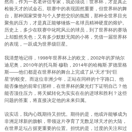
然而，作为一名老评估专家，我必须说：世界杯，才是真正
检验天才的试金石。联赛中的表现固然重要，但世界杯的舞
台，那种国家荣誉与个人梦想交织的氛围，那种全世界目光
聚焦的压力，才是真正能够锤炼一名球员精神硬度的熔炉。
历史上，多少在联赛中叱咤风云的球员，到了世界杯的赛场
上却黯然失色；又有多少默默无闻的小将，凭借一届世界杯
的表现，一跃成为世界级巨星。
我清楚地记得，1998年世界杯上的欧文，2002年的罗纳尔
迪尼奥，2010年的托马斯·穆勒，2014年的哈梅斯·罗德里格
斯——他们都是在世界杯的舞台上完成了从“天才”到“巨
星”的蜕变。而这位非洲少年，正站在同样的十字路口。他
能否像他的前辈们那样，在世界杯的聚光灯下证明自己？他
能否顶住压力，将天赋转化为实实在在的进球和胜利？这些
问题的答案，将直接决定他的未来归属。
说实话，我内心既期待又担忧。期待的是，他或许能够成为
非洲足球新的旗帜，带领这片孕育了无数足球天才的大陆，
在世界足坛占据更重要的位置。担忧的是，过度的关注和过