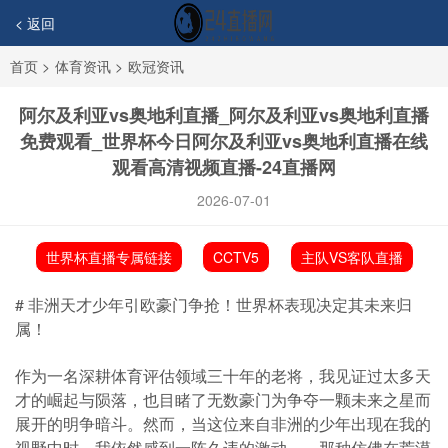
< 返回
首页
>
体育资讯
>
欧冠资讯
阿尔及利亚vs奥地利直播_阿尔及利亚vs奥地利直播
免费观看_世界杯今日阿尔及利亚vs奥地利直播在线
观看高清视频直播-24直播网
2026-07-01
世界杯直播专属链接
CCTV5
主队VS客队直播
# 非洲天才少年引欧豪门争抢！世界杯表现决定其未来归
属！
作为一名深耕体育评估领域三十年的老将，我见证过太多天
才的崛起与陨落，也目睹了无数豪门为争夺一颗未来之星而
展开的明争暗斗。然而，当这位来自非洲的少年出现在我的
视野中时，我依然感到一阵久违的激动——那种仿佛在荒漠