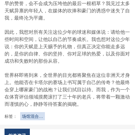
早的赞誉，会不会成为压垮他的最后一根稻草？我见过太多
天赋异禀的年轻人，在媒体的吹捧和豪门的诱惑中迷失了自
我，最终沦为平庸。
因此，我想对所有关注这位少年的球迷和媒体说：请给他一
些时间和空间，让他以自己的节奏成长。我也想对这位少年
说：你的天赋是上天赐予的礼物，但真正决定你能走多远
的，是你的自律、你的坚持、你对足球的热爱，以及你面对
成功和失败时的那份从容。
世界杯即将到来，全世界的目光都将聚焦在这位非洲天才身
上。他能否在卡塔尔的赛场上书写属于自己的传奇？他最终
会穿上哪家豪门的战袍？让我们拭目以待。而我，作为一个
在体育评估领域摸爬滚打了三十年的老兵，将带着一颗激动
而谨慎的心，静静等待答案的揭晓。
标签：
场馆混合用
途模式下更
衣室动线设