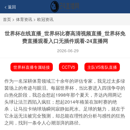
< 返回
首页
>
体育资讯
>
欧冠资讯
世界杯在线直播_世界杯比赛高清视频直播_世界杯免
费直播观看入口无插件观看-24直播网
2026-06-29
世界杯直播专属链接
CCTV5
主队VS客队直播
作为一名深耕体育领域三十余年的评估专家，我见过太多绿
茵场上的奇迹与眼泪。每届世界杯，当比赛进入四强争夺的
白热化阶段，我总会想起1998年那个夏天，齐达内用两记
头球让法兰西陷入疯狂；想起2014年格策在加时赛的绝
杀，让马拉卡纳球场瞬间寂静如死水。足球的魅力，就在于
它永远无法被完全预测，却总能在理性的分析与感性的狂热
之间，找到一条令人心潮澎湃的路径。