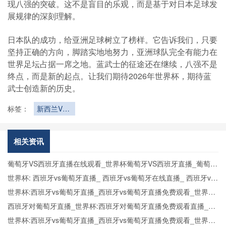
现八强的突破。这不是盲目的乐观，而是基于对日本足球发
展规律的深刻理解。
日本队的成功，给亚洲足球树立了榜样。它告诉我们，只要
坚持正确的方向，脚踏实地地努力，亚洲球队完全有能力在
世界足坛占据一席之地。蓝武士的征途还在继续，八强不是
终点，而是新的起点。让我们期待2026年世界杯，期待蓝
武士创造新的历史。
标签：
新西兰VS
埃及直播新
西兰VS埃
及在线直播
相关资讯
葡萄牙VS西班牙直播在线观看_世界杯葡萄牙VS西班牙直播_葡萄牙
VS西班牙比赛观看直达入口
世界杯: 西班牙vs葡萄牙直播_ 西班牙vs葡萄牙在线直播_ 西班牙vs
葡萄牙CCTV5直播入口-24直播网
世界杯:西班牙vs葡萄牙直播_西班牙vs葡萄牙直播免费观看_世界杯
今日西班牙vs葡萄牙直播在线观看高清视频直播
西班牙对葡萄牙直播_世界杯:西班牙对葡萄牙直播免费观看直播_世
界杯西班牙对葡萄牙直播在线观看高清无插件
世界杯:西班牙vs葡萄牙直播_西班牙vs葡萄牙直播免费观看_世界杯