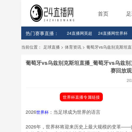
首页
足
热门赛事直播：
24直播网英超
24直播网世界杯
24直播网意甲
24直播网法甲
当前位置：
足球直播
>
体育资讯
>
葡萄牙vs乌兹别克斯坦直
葡萄牙vs乌兹别克斯坦直播_葡萄牙vs乌兹
赛回放观
20
世界杯直播专属链接
2026
：当足球成为世界的语言
世界杯
2026年，世界杯将迎来历史上最大规模的变革——