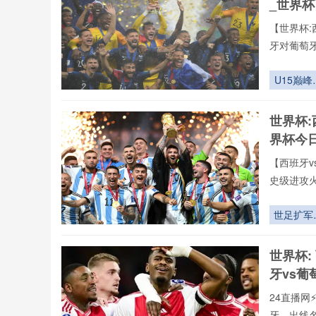
_世界
【世界杯:
牙对葡萄
U15巅峰
选：决战
界杯之路
世界杯:
练营
界杯今
【西班牙v
史级进攻
世足扩军
争议：强
分化加
世界杯:
牙vs葡
24直播网
牙，出线