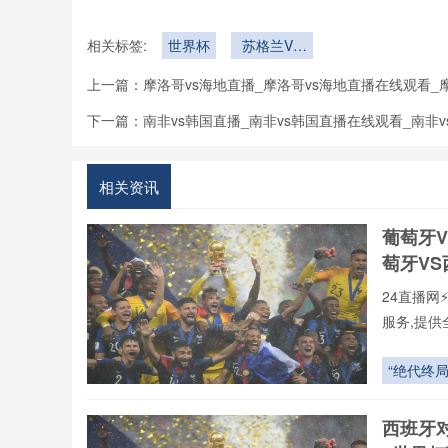
相关标签:
世界杯
苏格兰VS
巴西苏格兰
上一篇：
摩洛哥vs海地直播_摩洛哥vs海地直播在线观看_
VS巴西直
播
下一篇：
南非vs韩国直播_南非vs韩国直播在线观看_南非
相关资讯
葡萄牙
萄牙V
24直播网
服务,提供
“绝代终
西班牙