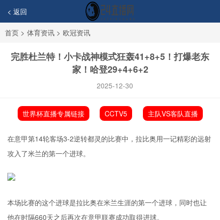
< 返回
首页
>
体育资讯
>
欧冠资讯
完胜杜兰特！小卡战神模式狂轰41+8+5！打爆老东
家！哈登29+4+6+2
2025-12-30
世界杯直播专属链接
CCTV5
主队VS客队直播
在意甲第14轮客场3-2逆转都灵的比赛中，拉比奥用一记精彩的远射
攻入了米兰的第一个进球。
本场比赛的这个进球是拉比奥在米兰生涯的第一个进球，同时也让
他在时隔660天之后再次在意甲联赛成功取得进球。