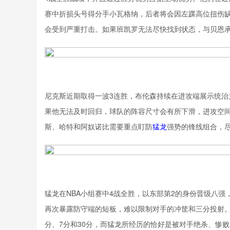
赛中折损头号得分手小瓦格纳，后者将会因左踝高位扭伤缺
会受到严重打击。如果班凯罗无法尽快找到状态，与贝恩
尼克斯近期取得一波3连胜，布伦森持续在进攻端展示统
果他无法及时回归，球队的阵容尺寸会有所下滑，进攻空
斯、哈特和阿奴诺比需要重点盯防
猛龙
强势的锋线组合，
猛龙在NBA小组赛中4战全胜，以东部第2的身份晋级八
再次暴露防守端的短板，难以限制对手的冲筐和三分投射。
分、7分和30分，而猛龙所经历的恰好是被对手绝杀、惨