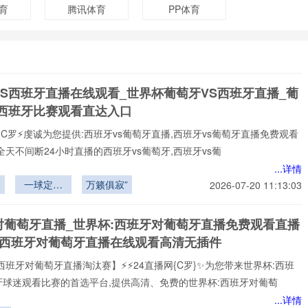
育
腾讯体育
PP体育
VS西班牙直播在线观看_世界杯葡萄牙VS西班牙直播_葡
S西班牙比赛观看直达入口
⚡️C罗⚡️虔诚为您提供:西班牙vs葡萄牙直播,西班牙vs葡萄牙直播免费观看
全天不间断24小时直播的西班牙vs葡萄牙,西班牙vs葡
...详情
局
一球定乾
万籁俱寂”
2026-07-20 11:13:03
坤：葡阿再
遇
对葡萄牙直播_世界杯:西班牙对葡萄牙直播免费观看直播
杯西班牙对葡萄牙直播在线观看高清无插件
西班牙对葡萄牙直播淘汰赛】⚡⚡24直播网{C罗}✨为您带来世界杯:西班
牙球迷观看比赛的首选平台,提供高清、免费的世界杯:西班牙对葡萄
...详情