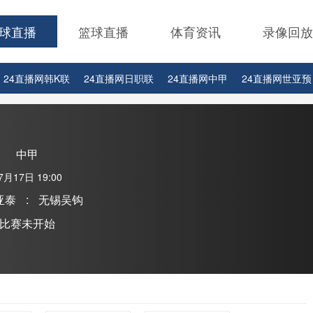
球直播
篮球直播
体育资讯
录像回放
24直播网韩K联
24直播网日职联
24直播网中甲
24直播网世亚预
24直播网西甲
24直播网德甲
24直播网欧冠
24直播网中超
中甲
7月17日 19:00
亚泰
:
无锡吴钩
比赛未开始