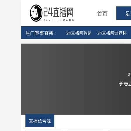
首页
足
热门赛事直播：
24直播网英超
24直播网世界杯
24直播网意甲
24直播网法甲
0
长春
直播信号源