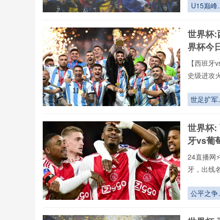
U15巅峰
选：决战
界杯之路
世界杯:
练营
界杯今
【西班牙v
史级进攻
世足扩军
争议：强
分化加
世界杯:
牙vs葡
24直播网
牙，出线
公平之争
有定论