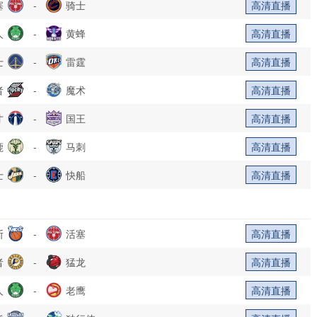
塞
-
骑士
高清直播
人
-
黄蜂
高清直播
士
-
雷霆
高清直播
者
-
魔术
高清直播
才
-
国王
高清直播
鹿
-
马刺
高清直播
士
-
快船
高清直播
斯
-
活塞
高清直播
者
-
猛龙
高清直播
人
-
老鹰
高清直播