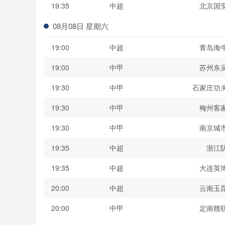
19:35
中超
北京国
08月08日 星期六
19:00
中超
青岛海
19:00
中甲
苏州东
19:30
中甲
石家庄功
19:30
中甲
梅州客
19:30
中甲
南京城
19:35
中超
浙江
19:35
中超
大连英
20:00
中超
云南玉
20:00
中甲
定南赣