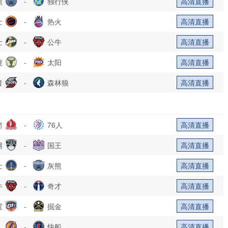
熊
-
独行侠
高清直播
士
-
热火
高清直播
士
-
公牛
高清直播
鹿
-
太阳
高清直播
者
-
森林狼
高清直播
箭
-
76人
高清直播
网
-
国王
高清直播
士
-
灰熊
高清直播
牛
-
奇才
高清直播
霆
-
掘金
高清直播
人
-
快船
高清直播