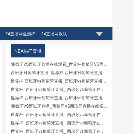
24直播网亚洲杯
24直播网欧联
NBA热门资讯
葡萄牙VS西班牙直播在线观看_世界杯葡萄牙VS西班
牙直播_葡萄牙VS西班牙比赛观看直达入口
西班牙对葡萄牙直播_世界杯:西班牙对葡萄牙直播免
费观看直播_世界杯西班牙对葡萄牙直播在线观看高
世界杯:西班牙vs葡萄牙直播_西班牙vs葡萄牙直播免
清无插件
费观看_世界杯今日西班牙vs葡萄牙直播在线观看高
世界杯: 西班牙vs葡萄牙直播_ 西班牙vs葡萄牙在线
清视频直播
直播_ 西班牙vs葡萄牙CCTV5直播入口-24直播网
世界杯:西班牙vs葡萄牙直播_西班牙vs葡萄牙直播免
费观看_世界杯今日西班牙vs葡萄牙直播在线观看高
葡萄牙VS西班牙直播_葡萄牙VS西班牙直播在线观看
清视频直播
_葡萄牙VS西班牙实时全场直播入口
世界杯: 西班牙vs葡萄牙直播_ 西班牙vs葡萄牙在线
直播_ 西班牙vs葡萄牙CCTV5直播入口-24直播网
世界杯: 西班牙vs葡萄牙直播_ 西班牙vs葡萄牙在线
直播_ 西班牙vs葡萄牙CCTV5直播入口-24直播网
世界杯: 西班牙vs葡萄牙直播_ 西班牙vs葡萄牙在线