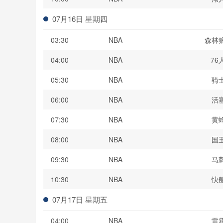
07月16日 星期四
03:30
NBA
森林
04:00
NBA
76
05:30
NBA
骑
06:00
NBA
活
07:30
NBA
黄
08:00
NBA
国
09:30
NBA
马
10:30
NBA
快
07月17日 星期五
04:00
NBA
雷