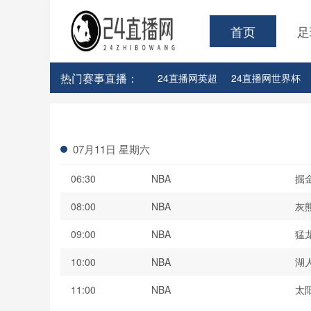
首页
足
热门赛事直播：
24直播网英超
24直播网世界杯
24直播网意甲
24直播网法甲
07月11日 星期六
06:30
NBA
掘
08:00
NBA
灰
09:00
NBA
猛
10:00
NBA
湖
11:00
NBA
太