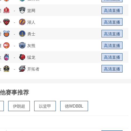
箭
-
篮网
高清直播
牛
-
湖人
高清直播
斯
-
勇士
高清直播
鹰
-
灰熊
高清直播
火
-
猛龙
高清直播
金
-
开拓者
高清直播
他赛事推荐
伊朗超
以篮甲
德WDBBL