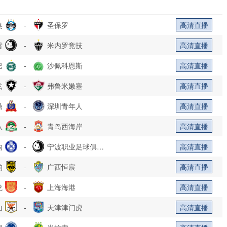
奥
-
圣保罗
高清直播
雷
-
米内罗竞技
高清直播
巴
-
沙佩科恩斯
高清直播
戈
-
弗鲁米嫩塞
高清直播
鼎
-
深圳青年人
高清直播
队
-
青岛西海岸
高清直播
钩
-
宁波职业足球俱乐
高清直播
豹
-
部
广西恒宸
高清直播
龙
-
上海海港
高清直播
山
-
天津津门虎
高清直播