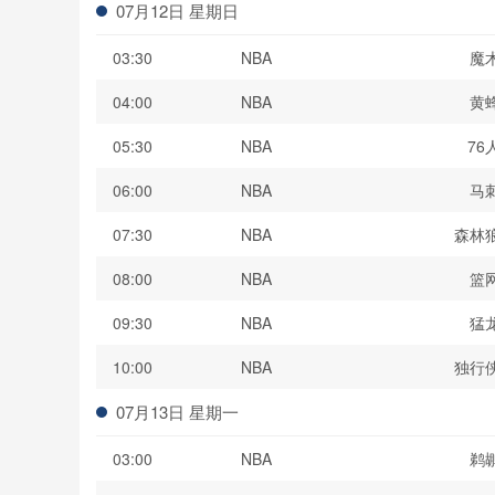
07月12日 星期日
03:30
NBA
魔
04:00
NBA
黄
05:30
NBA
76
06:00
NBA
马
07:30
NBA
森林
08:00
NBA
篮
09:30
NBA
猛
10:00
NBA
独行
07月13日 星期一
03:00
NBA
鹈