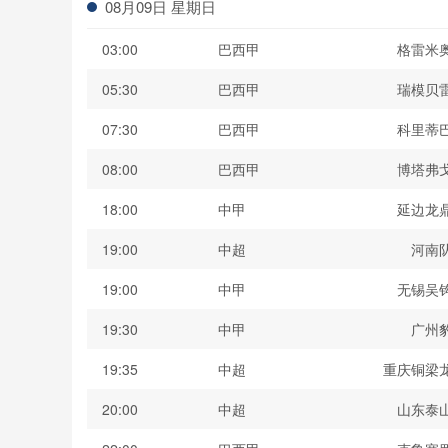
08月09日 星期日
03:00
巴西甲
格雷米
05:30
巴西甲
瑞模贝
07:30
巴西甲
科里蒂
08:00
巴西甲
博塔弗
18:00
中甲
延边龙
19:00
中超
河南
19:00
中甲
无锡吴
19:30
中甲
广州
19:35
中超
重庆铜梁
20:00
中超
山东泰