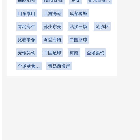
斯图加特
RB莱比锡
马赛
荷尔斯泰因
基尔
山东泰山
上海海港
成都蓉城
青岛海牛
苏州东吴
武汉三镇
足协杯
比赛录像
海登海姆
中国篮球
无锡吴钩
中国足球
河南
全场集锦
全场录像回
青岛西海岸
放