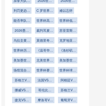
建世界杯全
加拿大队主
2026世界
强
2026世界
亮眼
验
场晋级十六
链路AI能力
杯东道主惊
杯 VAR 使
判罚更趋精
体系
强
C 罗世界杯
喜不断
用规则更新
难以忘怀
准
经典战役
能否率队创
世界杯高温
世界杯低气
造历史？
导致多名球
压让皮球飞
2026墨美
裁判耳麦在
员中暑
苏亚雷斯告
行诡异
加世界杯吉
多语言环境
别世界杯
列体育场草
乌拉圭黄金
下的指令清
莫德里奇五
克罗地亚续
皮根系深度
一代落幕
晰度：北美
战世界杯
写传奇
与球员滑倒
世界杯历史
世界杯前瞻
《温哥华赛
《洛杉矶球
纪录！16
率的关系
场推出“AR
场配备“可
城承办城市
美加墨世界
北美世界杯
观赛”！球
美加墨世界
伸缩屋
杯美加墨三
之最
迷可通过手
墨西哥城到
杯：预选赛
顶”！暴雨
国海关通道
场馆混合用
机查看实时
世界杯赛后
纽约的5小
天气也能正
进球数与正
世界杯球员
对球队装备
途模式下更
时航程对球
发布会教练
数据》
赛小组赛表
采访中背景
常比赛》
运输的时效
衣室动线设
苏格兰VS
员生物钟的
怒摔麦克风
法国VS伊
现的相关系
阿根廷VS
起火
巴西苏格兰
计：2026
拉克法国
影响
数深度解析
奥地利阿根
年世界杯前
VS巴西直
挪威VS塞
VS伊拉克
哥伦比亚
廷VS奥地
苏格兰VS
内加尔直播
瞻
播
VS刚果直
直播
巴西直播苏
利直播
挪威VS塞
捷克VS墨
播哥伦比亚
摩洛哥VS
格兰VS巴
葡萄牙VS
内加尔在线
西哥直播捷
海地摩洛哥
VS刚果在
西在线直播
乌兹别克斯