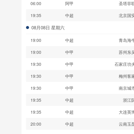
06:00
阿甲
圣塔菲
19:35
中超
北京国
08月08日 星期六
19:00
中超
青岛海
19:00
中甲
苏州东
19:30
中甲
石家庄功
19:30
中甲
梅州客
19:30
中甲
南京城
19:35
中超
浙江
19:35
中超
大连英
20:00
中超
云南玉