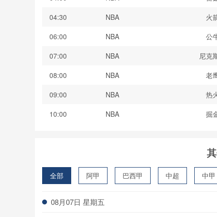
04:30
NBA
火
06:00
NBA
公
07:00
NBA
尼克
08:00
NBA
老
09:00
NBA
热
10:00
NBA
掘
其
全部
阿甲
巴西甲
中超
中甲
波黑联
08月07日 星期五