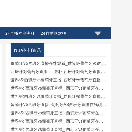
24直播网亚洲杯
24直播网欧联
NBA热门资讯
葡萄牙VS西班牙直播在线观看_世界杯葡萄牙VS西班
牙直播_葡萄牙VS西班牙比赛观看直达入口
西班牙对葡萄牙直播_世界杯:西班牙对葡萄牙直播免
费观看直播_世界杯西班牙对葡萄牙直播在线观看高
世界杯:西班牙vs葡萄牙直播_西班牙vs葡萄牙直播免
清无插件
费观看_世界杯今日西班牙vs葡萄牙直播在线观看高
世界杯: 西班牙vs葡萄牙直播_ 西班牙vs葡萄牙在线
清视频直播
直播_ 西班牙vs葡萄牙CCTV5直播入口-24直播网
世界杯:西班牙vs葡萄牙直播_西班牙vs葡萄牙直播免
费观看_世界杯今日西班牙vs葡萄牙直播在线观看高
葡萄牙VS西班牙直播_葡萄牙VS西班牙直播在线观看
清视频直播
_葡萄牙VS西班牙实时全场直播入口
世界杯: 西班牙vs葡萄牙直播_ 西班牙vs葡萄牙在线
直播_ 西班牙vs葡萄牙CCTV5直播入口-24直播网
世界杯: 西班牙vs葡萄牙直播_ 西班牙vs葡萄牙在线
直播_ 西班牙vs葡萄牙CCTV5直播入口-24直播网
世界杯: 西班牙vs葡萄牙直播_ 西班牙vs葡萄牙在线