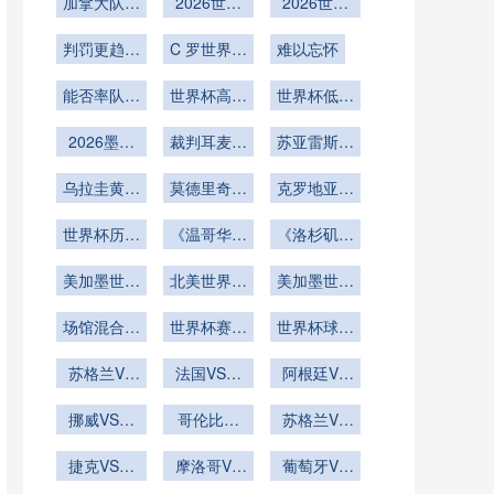
建世界杯全
加拿大队主
2026世界
强
2026世界
亮眼
验
场晋级十六
链路AI能力
杯东道主惊
杯 VAR 使
判罚更趋精
体系
强
C 罗世界杯
喜不断
用规则更新
难以忘怀
准
经典战役
能否率队创
世界杯高温
世界杯低气
造历史？
导致多名球
压让皮球飞
2026墨美
裁判耳麦在
员中暑
苏亚雷斯告
行诡异
加世界杯吉
多语言环境
别世界杯
列体育场草
乌拉圭黄金
下的指令清
莫德里奇五
克罗地亚续
皮根系深度
一代落幕
晰度：北美
战世界杯
写传奇
与球员滑倒
世界杯历史
世界杯前瞻
《温哥华赛
《洛杉矶球
纪录！16
率的关系
场推出“AR
场配备“可
城承办城市
美加墨世界
北美世界杯
观赛”！球
美加墨世界
伸缩屋
杯美加墨三
之最
迷可通过手
墨西哥城到
杯：预选赛
顶”！暴雨
国海关通道
场馆混合用
机查看实时
世界杯赛后
纽约的5小
天气也能正
进球数与正
世界杯球员
对球队装备
途模式下更
时航程对球
发布会教练
数据》
赛小组赛表
采访中背景
常比赛》
运输的时效
衣室动线设
苏格兰VS
员生物钟的
怒摔麦克风
法国VS伊
现的相关系
阿根廷VS
起火
巴西苏格兰
计：2026
拉克法国
影响
数深度解析
奥地利阿根
年世界杯前
VS巴西直
挪威VS塞
VS伊拉克
哥伦比亚
廷VS奥地
苏格兰VS
内加尔直播
瞻
播
VS刚果直
直播
巴西直播苏
利直播
挪威VS塞
捷克VS墨
播哥伦比亚
摩洛哥VS
格兰VS巴
葡萄牙VS
内加尔在线
西哥直播捷
海地摩洛哥
VS刚果在
西在线直播
乌兹别克斯