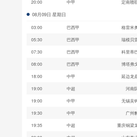
20:00
中甲
定南赣
08月09日 星期日
03:00
巴西甲
格雷米
05:30
巴西甲
瑞模贝
07:30
巴西甲
科里蒂
08:00
巴西甲
博塔弗
18:00
中甲
延边龙
19:00
中超
河南
19:00
中甲
无锡吴
19:30
中甲
广州
19:35
中超
重庆铜梁