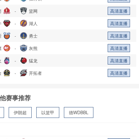
箭
-
篮网
高清直播
牛
-
湖人
高清直播
斯
-
勇士
高清直播
鹰
-
灰熊
高清直播
火
-
猛龙
高清直播
金
-
开拓者
高清直播
他赛事推荐
伊朗超
以篮甲
德WDBBL