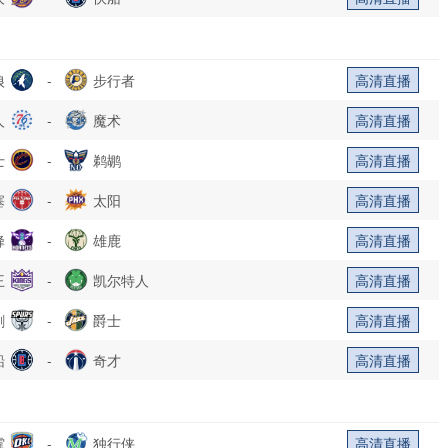
狼
-
步行者
高清直播
人
-
魔术
高清直播
士
-
鹈鹕
高清直播
塞
-
太阳
高清直播
蜂
-
雄鹿
高清直播
王
-
凯尔特人
高清直播
刺
-
爵士
高清直播
船
-
奇才
高清直播
霆
-
独行侠
高清直播