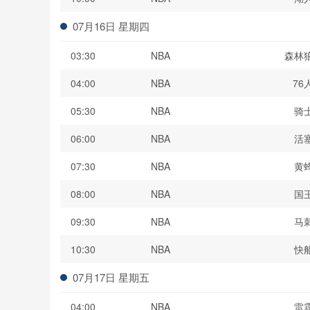
07月16日 星期四
03:30
NBA
森林
04:00
NBA
76
05:30
NBA
骑
06:00
NBA
活
07:30
NBA
黄
08:00
NBA
国
09:30
NBA
马
10:30
NBA
快
07月17日 星期五
04:00
NBA
雷