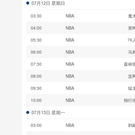
07月12日 星期日
03:30
NBA
魔
04:00
NBA
黄
05:30
NBA
76
06:00
NBA
马
07:30
NBA
森林
08:00
NBA
篮
09:30
NBA
猛
10:00
NBA
独行
07月13日 星期一
03:00
NBA
鹈