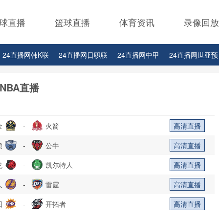
球直播
篮球直播
体育资讯
录像回放
24直播网韩K联
24直播网日职联
24直播网中甲
24直播网世亚预
24直播网西甲
24直播网德甲
24直播网欧冠
24直播网中超
NBA直播
金
-
火箭
高清直播
熊
-
公牛
高清直播
龙
-
凯尔特人
高清直播
人
-
雷霆
高清直播
阳
-
开拓者
高清直播