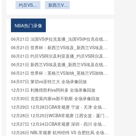
克VS墨西
约旦VS阿
直播
VS海地直
新西兰VS
线直播
坦葡萄牙
哥在线直播
尔及利亚直
埃及直播新
播
VS乌兹别
播约旦VS
西兰VS埃
克斯坦直播
阿尔及利亚
及在线直播
NBA热门录像
在线直播
06月21日 法国VS伊拉克直播_法国VS伊拉克在线直
播
06月21日 世界杯：新西兰VS埃及_新西兰VS埃及直
播
06月21日 约旦VS阿尔及利亚直播_约旦VS阿尔及利
亚在线直播
06月21日 新西兰VS埃及直播_新西兰VS埃及在线直
播
06月21日 世界杯：英格兰VS加纳_英格兰VS加纳直
播
04月07日 莱切vs亚特兰大 全场录像回放
12月31日 利雅得胜利vs阿科多 全场录像回放
12月30日 克雷莫内塞vs那不勒斯 全场录像回放
12月29日 12月28日CBA常规赛 宁波 - 天津 全场录
像
12月28日 12月25日WCBA常规赛 江西女篮 - 厦门女
篮 全场录像
12月27日 12月24日CBA常规赛 深圳 - 四川 全场录
像
12月26日 NBL常规赛 杭州经纬 VS 合肥狂风 全场录