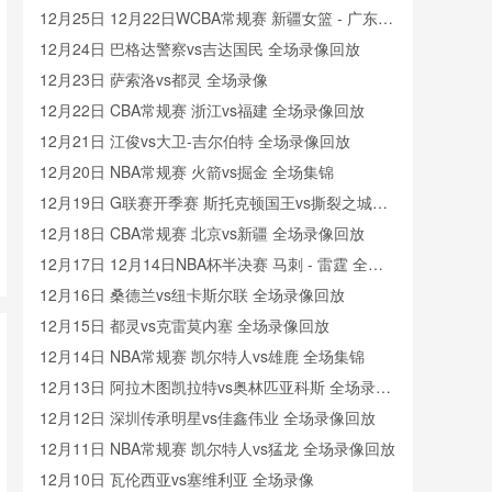
像
12月25日 12月22日WCBA常规赛 新疆女篮 - 广东女
篮 全场录像
12月24日 巴格达警察vs吉达国民 全场录像回放
12月23日 萨索洛vs都灵 全场录像
12月22日 CBA常规赛 浙江vs福建 全场录像回放
12月21日 江俊vs大卫-吉尔伯特 全场录像回放
12月20日 NBA常规赛 火箭vs掘金 全场集锦
12月19日 G联赛开季赛 斯托克顿国王vs撕裂之城混
音 全场录像回放
12月18日 CBA常规赛 北京vs新疆 全场录像回放
12月17日 12月14日NBA杯半决赛 马刺 - 雷霆 全场
录像
12月16日 桑德兰vs纽卡斯尔联 全场录像回放
12月15日 都灵vs克雷莫内塞 全场录像回放
12月14日 NBA常规赛 凯尔特人vs雄鹿 全场集锦
12月13日 阿拉木图凯拉特vs奥林匹亚科斯 全场录像
回放
12月12日 深圳传承明星vs佳鑫伟业 全场录像回放
12月11日 NBA常规赛 凯尔特人vs猛龙 全场录像回放
12月10日 瓦伦西亚vs塞维利亚 全场录像