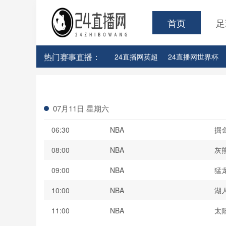
首页
足
热门赛事直播：
24直播网英超
24直播网世界杯
24直播网意甲
24直播网法甲
07月11日 星期六
06:30
NBA
掘
08:00
NBA
灰
09:00
NBA
猛
10:00
NBA
湖
11:00
NBA
太