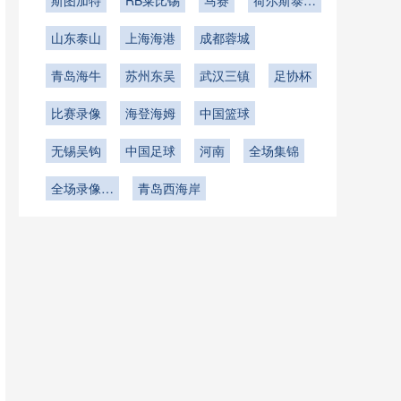
斯图加特
RB莱比锡
马赛
荷尔斯泰因
基尔
山东泰山
上海海港
成都蓉城
青岛海牛
苏州东吴
武汉三镇
足协杯
比赛录像
海登海姆
中国篮球
无锡吴钩
中国足球
河南
全场集锦
全场录像回
青岛西海岸
放