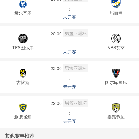
:
赫尔辛基
玛丽港
未开赛
男篮亚洲杯
22:00
:
TPS图尔库
VPS瓦萨
未开赛
男篮亚洲杯
22:00
:
古比斯
图尔库国际
未开赛
男篮亚洲杯
22:00
:
格尼斯坦
塞那乔其
未开赛
其他赛事推荐