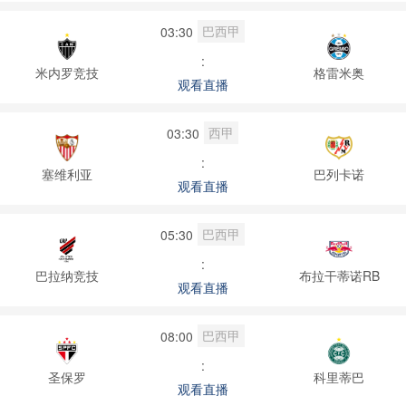
巴西甲
03:30
:
米内罗竞技
格雷米奥
观看直播
西甲
03:30
:
塞维利亚
巴列卡诺
观看直播
巴西甲
05:30
:
巴拉纳竞技
布拉干蒂诺RB
观看直播
巴西甲
08:00
:
圣保罗
科里蒂巴
观看直播