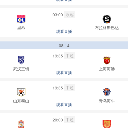
欧冠
03:00
:
里昂
布拉格斯巴达
观看直播
08-14
中超
19:35
:
武汉三镇
上海海港
观看直播
中超
19:35
:
山东泰山
青岛海牛
观看直播
中超
20:00