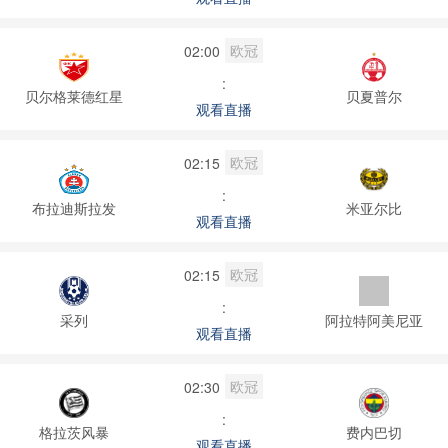
欧冠
02:00
:
贝尔格莱德红星
贝夏普尔
观看直播
欧冠
02:15
:
布拉迪斯拉发
米亚尔比
观看直播
欧冠
02:15
:
采列
阿拉特阿美尼亚
观看直播
欧冠
02:30
:
格拉茨风暴
费内巴切
观看直播