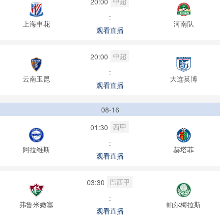
中超
20:00
:
上海申花
河南队
观看直播
中超
20:00
:
云南玉昆
大连英博
观看直播
08-16
西甲
01:30
:
阿拉维斯
赫塔菲
观看直播
巴西甲
03:30
:
弗鲁米嫩塞
帕尔梅拉斯
观看直播