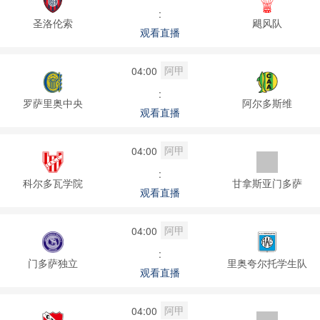
:
圣洛伦索
飓风队
观看直播
阿甲
04:00
:
罗萨里奥中央
阿尔多斯维
观看直播
阿甲
04:00
:
科尔多瓦学院
甘拿斯亚门多萨
观看直播
阿甲
04:00
:
门多萨独立
里奥夸尔托学生队
观看直播
阿甲
04:00