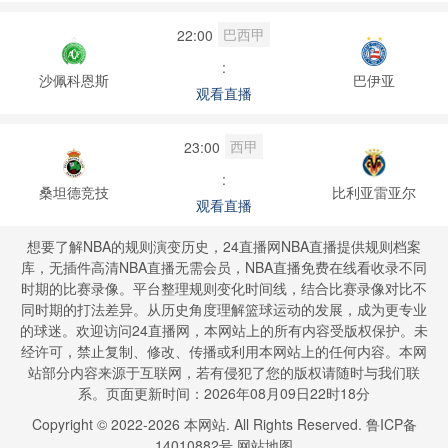
巴西甲
22:00
:
沙佩科恩斯
巴伊亚
观看直播
西甲
23:00
:
桑坦德竞技
比利亚雷亚尔
观看直播
想要了解NBA的规则演变历史，24直播网NBA直播提供规则档案
库，无插件高清NBA直播无需会员，NBA直播免费在线看收录不同
时期的比赛录像。平台整理规则变化时间线，结合比赛录像对比不
同时期的打法差异。从历史角度理解篮球运动的发展，成为更专业
的球迷。欢迎访问24直播网，本网站上的所有内容受版权保护。未
经许可，禁止复制、修改、传播或利用本网站上的任何内容。本网
站部分内容来源于互联网，若有侵犯了您的版权请随时与我们联
系。页面更新时间：2026年08月09日22时18分
Copyright © 2022-
2026
本网站. All Rights Reserved.
鲁ICP备
14010882号
网站地图