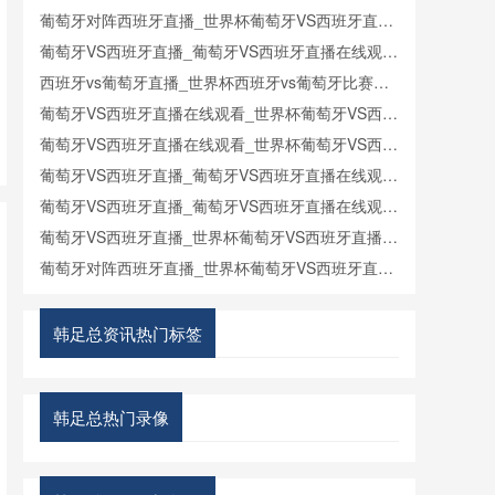
直播_ 西班牙vs葡萄牙CCTV5直播入口-24直播网
葡萄牙对阵西班牙直播_世界杯葡萄牙VS西班牙直播
_西班牙对葡萄牙比赛直播在线无插件观看
葡萄牙VS西班牙直播_葡萄牙VS西班牙直播在线观看
_葡萄牙VS西班牙实时全场直播入口
西班牙vs葡萄牙直播_世界杯西班牙vs葡萄牙比赛直
播高清入口_西班牙vs葡萄牙预测分析直播
葡萄牙VS西班牙直播在线观看_世界杯葡萄牙VS西班
牙直播_葡萄牙VS西班牙比赛观看直达入口
葡萄牙VS西班牙直播在线观看_世界杯葡萄牙VS西班
牙直播_葡萄牙VS西班牙比赛观看直达入口
葡萄牙VS西班牙直播_葡萄牙VS西班牙直播在线观看
_葡萄牙VS西班牙实时全场直播入口
葡萄牙VS西班牙直播_葡萄牙VS西班牙直播在线观看
_葡萄牙VS西班牙实时全场直播入口
葡萄牙VS西班牙直播_世界杯葡萄牙VS西班牙直播_
葡萄牙VS西班牙在线高清直播
葡萄牙对阵西班牙直播_世界杯葡萄牙VS西班牙直播
_西班牙对葡萄牙比赛直播在线无插件观看
韩足总资讯热门标签
韩足总热门录像