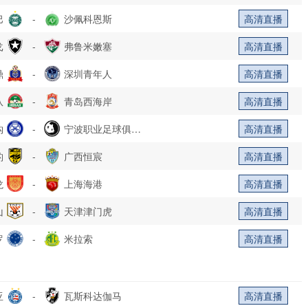
巴
-
沙佩科恩斯
高清直播
戈
-
弗鲁米嫩塞
高清直播
鼎
-
深圳青年人
高清直播
队
-
青岛西海岸
高清直播
钩
-
宁波职业足球俱乐
高清直播
豹
-
部
广西恒宸
高清直播
龙
-
上海海港
高清直播
山
-
天津津门虎
高清直播
罗
-
米拉索
高清直播
亚
-
瓦斯科达伽马
高清直播